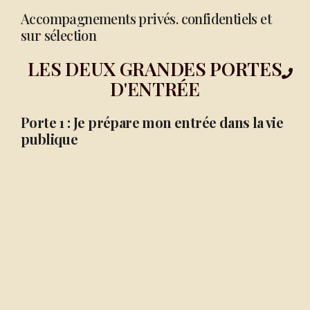
Accompagnements privés. confidentiels et
sur sélection
LES DEUX GRANDES PORTES
D'ENTRÉE
Porte 1 : Je prépare mon entrée dans la vie
publique
Pour la magistrate, médecin, entrepreneure,
haut fonctionnaire, dirigeante d’ONG ou
cadre du privé qui pense à une
responsabilité publique ou à une première
candidature.
→ Préparer mon ascension