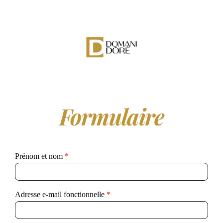
Formulaire
Prénom et nom
Si vous
*
Immersion
êtes un
stratégique
humain,
ne
remplissez
Adresse e-mail fonctionnelle
*
pas ce
champ.