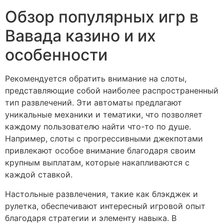
Обзор популярных игр в
Вавада казино и их
особенности
Рекомендуется обратить внимание на слоты,
представляющие собой наиболее распространенный
тип развлечений. Эти автоматы предлагают
уникальные механики и тематики, что позволяет
каждому пользователю найти что-то по душе.
Например, слоты с прогрессивными джекпотами
привлекают особое внимание благодаря своим
крупным выплатам, которые накапливаются с
каждой ставкой.
Настольные развлечения, такие как блэкджек и
рулетка, обеспечивают интересный игровой опыт
благодаря стратегии и элементу навыка. В