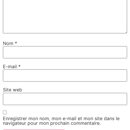
Nom
*
E-mail
*
Site web
Enregistrer mon nom, mon e-mail et mon site dans le
navigateur pour mon prochain commentaire.